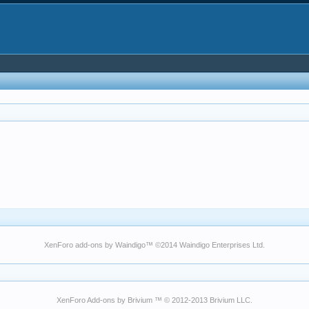
XenForo add-ons by Waindigo
™ ©2014
Waindigo Enterprises Ltd
.
XenForo Add-ons by Brivium ™ © 2012-2013 Brivium LLC.