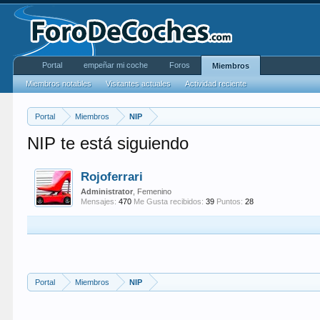
Portal
empeñar mi coche
Foros
Miembros
Miembros notables
Visitantes actuales
Actividad reciente
Portal
Miembros
NIP
NIP te está siguiendo
Rojoferrari
Administrator
, Femenino
Mensajes:
470
Me Gusta recibidos:
39
Puntos:
28
Portal
Miembros
NIP