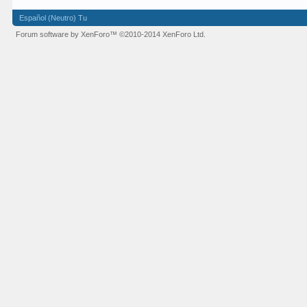
Español (Neutro) Tu
Forum software by XenForo™
©2010-2014 XenForo Ltd.