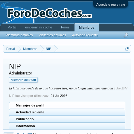
Accede o regístrate
Portal
empeñar mi coche
Foros
Miembros
Miembros notables
Visitantes actuales
Actividad reciente
Portal
Miembros
NIP
NIP
Administrator
Miembro del Staff
El futuro depende de lo que hacemos hoy, no de lo que hagamos mañana
1 Sep 2014
NIP fue visto por última vez:
21 Jul 2016
Mensajes de perfil
Actividad reciente
Publicando
Información