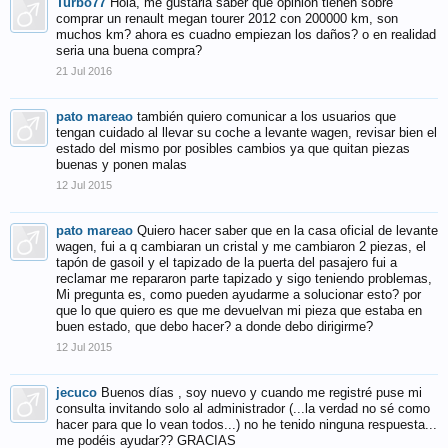
Turbo77
Hola, me gustaria saber que opinion tienen sobre
comprar un renault megan tourer 2012 con 200000 km, son
muchos km? ahora es cuadno empiezan los daños? o en realidad
seria una buena compra?
21 Jul 2016
pato mareao
también quiero comunicar a los usuarios que
tengan cuidado al llevar su coche a levante wagen, revisar bien el
estado del mismo por posibles cambios ya que quitan piezas
buenas y ponen malas
12 Jul 2015
pato mareao
Quiero hacer saber que en la casa oficial de levante
wagen, fui a q cambiaran un cristal y me cambiaron 2 piezas, el
tapón de gasoil y el tapizado de la puerta del pasajero fui a
reclamar me repararon parte tapizado y sigo teniendo problemas,
Mi pregunta es, como pueden ayudarme a solucionar esto? por
que lo que quiero es que me devuelvan mi pieza que estaba en
buen estado, que debo hacer? a donde debo dirigirme?
12 Jul 2015
jecuco
Buenos días , soy nuevo y cuando me registré puse mi
consulta invitando solo al administrador (...la verdad no sé como
hacer para que lo vean todos...) no he tenido ninguna respuesta...
me podéis ayudar?? GRACIAS