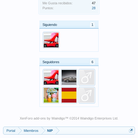
Me Gusta recibidos:
47
Puntos:
28
Siguiendo
1
Seguidores
6
XenForo add-ons by Waindigo
™ ©2014
Waindigo Enterprises Ltd
.
Portal
Miembros
NIP