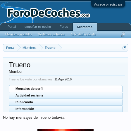
Accede o regístrate
Portal
empeñar mi coche
Foros
Miembros
Miembros notables
Visitantes actuales
Actividad reciente
Portal
Miembros
Trueno
Trueno
Member
Trueno fue visto por última vez:
11 Ago 2016
Mensajes de perfil
Actividad reciente
Publicando
Información
No hay mensajes de Trueno todavía.