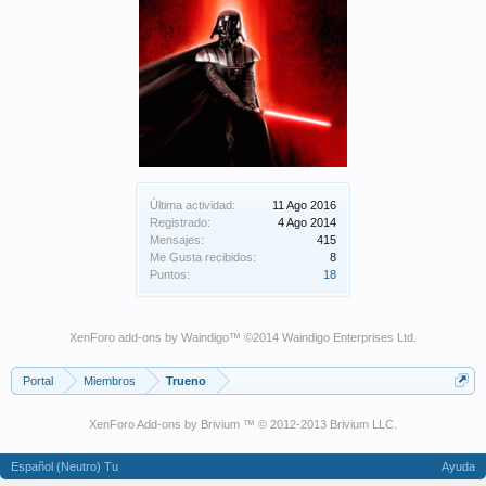
Última actividad:
11 Ago 2016
Registrado:
4 Ago 2014
Mensajes:
415
Me Gusta recibidos:
8
Puntos:
18
XenForo add-ons by Waindigo
™ ©2014
Waindigo Enterprises Ltd
.
Portal
Miembros
Trueno
XenForo Add-ons by Brivium ™ © 2012-2013 Brivium LLC.
Español (Neutro) Tu
Ayuda