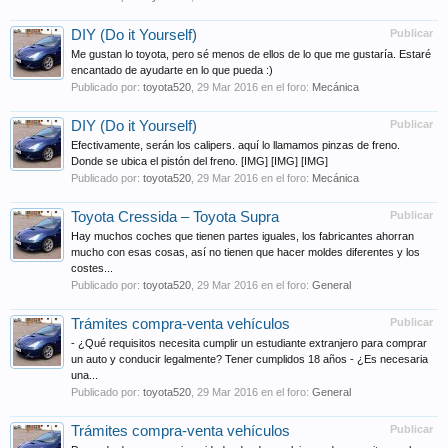
DIY (Do it Yourself)
Publicar
Me gustan lo toyota, pero sé menos de ellos de lo que me gustaría. Estaré
encantado de ayudarte en lo que pueda :)
Publicado por:
toyota520
,
29 Mar 2016
en el foro:
Mecánica
DIY (Do it Yourself)
Publicar
Efectivamente, serán los calipers. aquí lo llamamos pinzas de freno.
Donde se ubica el pistón del freno. [IMG] [IMG] [IMG]
Publicado por:
toyota520
,
29 Mar 2016
en el foro:
Mecánica
Toyota Cressida – Toyota Supra
Publicar
Hay muchos coches que tienen partes iguales, los fabricantes ahorran
mucho con esas cosas, así no tienen que hacer moldes diferentes y los
costes...
Publicado por:
toyota520
,
29 Mar 2016
en el foro:
General
Trámites compra-venta vehículos
Publicar
- ¿Qué requisitos necesita cumplir un estudiante extranjero para comprar
un auto y conducir legalmente? Tener cumplidos 18 años - ¿Es necesaria
una...
Publicado por:
toyota520
,
29 Mar 2016
en el foro:
General
Trámites compra-venta vehículos
Publicar