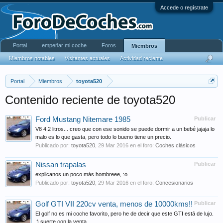
Accede o regístrate
Portal
empeñar mi coche
Foros
Miembros
Miembros notables
Visitantes actuales
Actividad reciente
Portal
Miembros
toyota520
Contenido reciente de toyota520
Ford Mustang Nitemare 1985
Publicar
V8 4.2 litros... creo que con ese sonido se puede dormir a un bebé jajaja lo
malo es lo que gasta, pero todo lo bueno tiene un precio.
Publicado por:
toyota520
,
29 Mar 2016
en el foro:
Coches clásicos
Nissan trapalas
Publicar
explicanos un poco más hombreee, :o
Publicado por:
toyota520
,
29 Mar 2016
en el foro:
Concesionarios
Golf GTI VII 220cv venta, menos de 10000kms!!
Publicar
El golf no es mi coche favorito, pero he de decir que este GTI está de lujo.
;) suerte con la venta