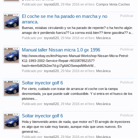
Publicado por:
toyota520
,
29 Mar 2016
en el foro:
Compra Venta Coches
El coche se me ha parado en marcha y no
Publicar
arranca.
Buenas, estabas circulando y se ha parado de repente? o ha hecho algún
amago de ir perdiendo fuerza?? La correa está bien?? tiene gasolina?? a...
Publicado por:
toyota520
,
29 Mar 2016
en el foro:
Mecánica
Manual taller Nissan micra 1.0 gx 1996
Publicar
http://www.ebay.es/itm/Haynes-Manual-Workshop-Nissan-Micra-Petrol-
K11-1993-2002-Service-Repair-/401087852157?
hash=item5d62b2ee7d:g:i7gAAOSwwpdW6vkW...
Publicado por:
toyota520
,
29 Mar 2016
en el foro:
Mecánica
Soltar inyector golf 6
Publicar
Por cierto, cuidado con tratar de arrancar el coche con la rampa
desmontada, ya que puede salir combustible. Y si entra en el hueco de los
pistones...
Publicado por:
toyota520
,
29 Mar 2016
en el foro:
Mecánica
Soltar inyector golf 6
Publicar
Hola y bienvenido antes de nada, que motor es? El arreglo de inyectores
es algo que no sale muy barato, aunque más que unos nuevos. En
general no...
Publicado por:
toyota520
,
29 Mar 2016
en el foro:
Mecánica