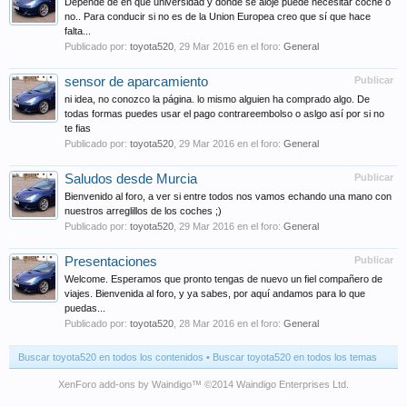
Depende de en que universidad y donde se aloje puede necesitar coche o
no.. Para conducir si no es de la Union Europea creo que sí que hace
falta...
Publicado por:
toyota520
,
29 Mar 2016
en el foro:
General
sensor de aparcamiento
Publicar
ni idea, no conozco la página. lo mismo alguien ha comprado algo. De
todas formas puedes usar el pago contrareembolso o aslgo así por si no
te fias
Publicado por:
toyota520
,
29 Mar 2016
en el foro:
General
Saludos desde Murcia
Publicar
Bienvenido al foro, a ver si entre todos nos vamos echando una mano con
nuestros arreglillos de los coches ;)
Publicado por:
toyota520
,
29 Mar 2016
en el foro:
General
Presentaciones
Publicar
Welcome. Esperamos que pronto tengas de nuevo un fiel compañero de
viajes. Bienvenida al foro, y ya sabes, por aquí andamos para lo que
puedas...
Publicado por:
toyota520
,
28 Mar 2016
en el foro:
General
Buscar toyota520 en todos los contenidos
Buscar toyota520 en todos los temas
XenForo add-ons by Waindigo
™ ©2014
Waindigo Enterprises Ltd
.