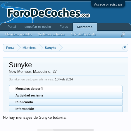
Accede o regístrate
Portal
empeñar mi coche
Foros
Miembros
Miembros notables
Visitantes actuales
Actividad reciente
Portal
Miembros
Sunyke
Sunyke
New Member
, Masculino, 27
Sunyke fue visto por última vez:
10 Feb 2024
Mensajes de perfil
Actividad reciente
Publicando
Información
No hay mensajes de Sunyke todavía.