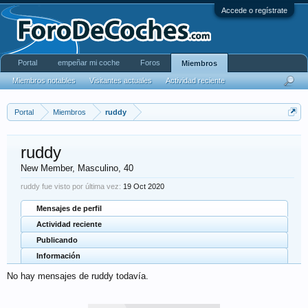
Accede o regístrate
Portal
empeñar mi coche
Foros
Miembros
Miembros notables
Visitantes actuales
Actividad reciente
Portal
Miembros
ruddy
ruddy
New Member
, Masculino, 40
ruddy fue visto por última vez:
19 Oct 2020
Mensajes de perfil
Actividad reciente
Publicando
Información
No hay mensajes de ruddy todavía.