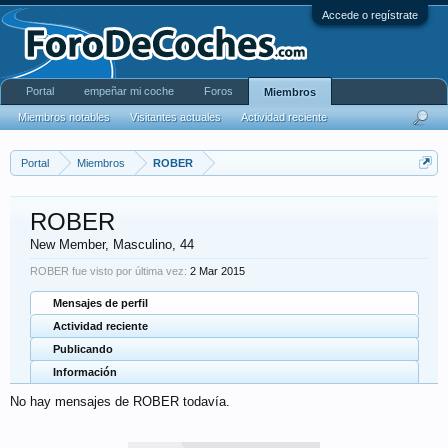
Accede o regístrate
Portal
empeñar mi coche
Foros
Miembros
Miembros notables
Visitantes actuales
Actividad reciente
Portal
Miembros
ROBER
ROBER
New Member
, Masculino, 44
ROBER fue visto por última vez:
2 Mar 2015
Mensajes de perfil
Actividad reciente
Publicando
Información
No hay mensajes de ROBER todavía.