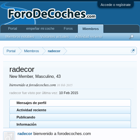
Accede o regístrate
Portal
empeñar mi coche
Foros
Miembros
Miembros notables
Visitantes actuales
Actividad reciente
Portal
Miembros
radecor
radecor
New Member
, Masculino, 43
bienvenido a forodecoches.com
10 Feb 2015
radecor fue visto por última vez:
10 Feb 2015
Mensajes de perfil
Actividad reciente
Publicando
Información
radecor
bienvenido a forodecoches.com