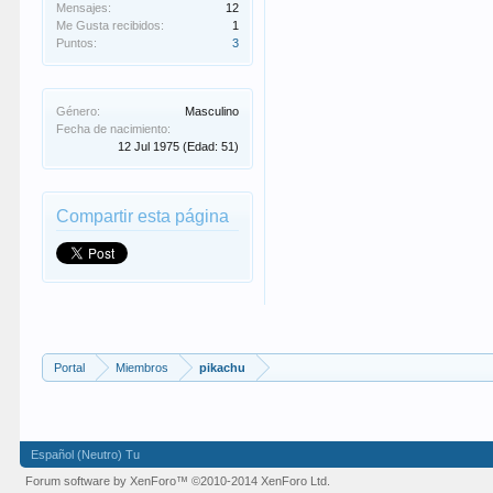
Mensajes:
12
Me Gusta recibidos:
1
Puntos:
3
Género:
Masculino
Fecha de nacimiento:
12 Jul 1975
(Edad: 51)
Compartir esta página
Portal
Miembros
pikachu
Español (Neutro) Tu
Forum software by XenForo™
©2010-2014 XenForo Ltd.