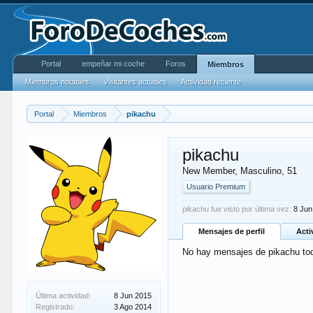
Portal
empeñar mi coche
Foros
Miembros
Miembros notables
Visitantes actuales
Actividad reciente
Portal
Miembros
pikachu
pikachu
New Member
, Masculino, 51
Usuario Premium
pikachu fue visto por última vez:
8 Jun
Mensajes de perfil
Acti
No hay mensajes de pikachu to
Última actividad:
8 Jun 2015
Registrado:
3 Ago 2014