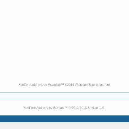
XenForo add-ons by Waindigo
™ ©2014
Waindigo Enterprises Ltd
.
XenForo Add-ons by Brivium ™ © 2012-2013 Brivium LLC.