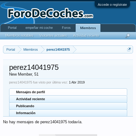
Accede o regístrate
Portal
empeñar mi coche
Foros
Miembros
Miembros notables
Visitantes actuales
Actividad reciente
Portal
Miembros
perez14041975
perez14041975
New Member
, 51
perez14041975 fue visto por última vez:
1 Abr 2019
Mensajes de perfil
Actividad reciente
Publicando
Información
No hay mensajes de perez14041975 todavía.