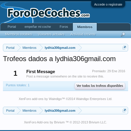
Accede o regístrate
Portal
empeñar mi coche
Foros
Miembros
Miembros notables
Visitantes actuales
Actividad reciente
Portal
Miembros
lydhia306gmail.com
Trofeos dados a lydhia306gmail.com
1
First Message
Premiado:
29 Ene 2016
Post a message somewhere on the site to receive this.
Puntos totales: 1
Ver todos los trofeos disponibles
XenForo add-ons by Waindigo
™ ©2014
Waindigo Enterprises Ltd
.
Portal
Miembros
lydhia306gmail.com
XenForo Add-ons by Brivium ™ © 2012-2013 Brivium LLC.