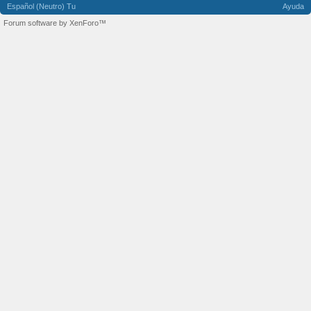
Español (Neutro) Tu
Ayuda
Forum software by XenForo™