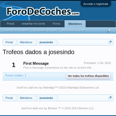
Accede o regístrate
Portal
empeñar mi coche
Foros
Miembros
Miembros notables
Visitantes actuales
Actividad reciente
Portal
Miembros
josesindo
Trofeos dados a josesindo
1
First Message
Premiado:
2 Dic 2016
Post a message somewhere on the site to receive this.
Puntos totales: 1
Ver todos los trofeos disponibles
XenForo add-ons by Waindigo
™ ©2014
Waindigo Enterprises Ltd
.
Portal
Miembros
josesindo
XenForo Add-ons by Brivium ™ © 2012-2013 Brivium LLC.