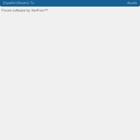
Español (Neutro) Tu
Ayuda
Forum software by XenForo™