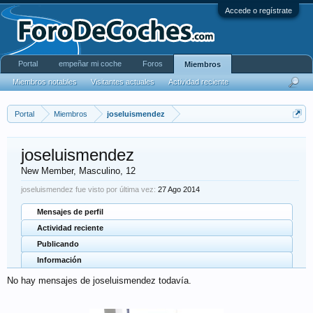
Accede o regístrate
Portal
empeñar mi coche
Foros
Miembros
Miembros notables
Visitantes actuales
Actividad reciente
Portal
Miembros
joseluismendez
joseluismendez
New Member
, Masculino, 12
joseluismendez fue visto por última vez:
27 Ago 2014
Mensajes de perfil
Actividad reciente
Publicando
Información
No hay mensajes de joseluismendez todavía.