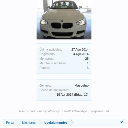
Última actividad:
27 Ago 2014
Registrado:
4 Ago 2014
Mensajes:
25
Me Gusta recibidos:
1
Puntos:
3
Género:
Masculino
Fecha de nacimiento:
15 Abr 2014
(Edad: 12)
XenForo add-ons by Waindigo
™ ©2014
Waindigo Enterprises Ltd
.
Portal
Miembros
joseluismendez