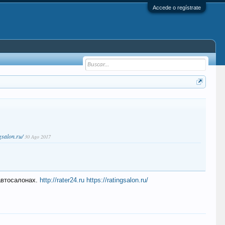
Accede o regístrate
ngsalon.ru/
30 Ago 2017
автосалонах.
http://rater24.ru
https://ratingsalon.ru/