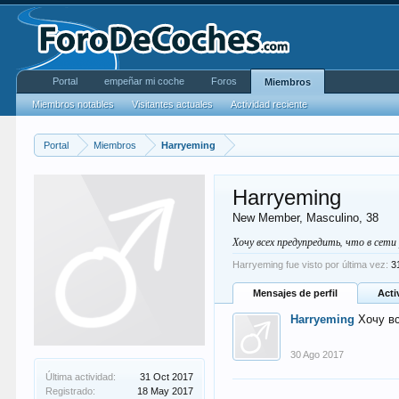
Portal
empeñar mi coche
Foros
Miembros
Miembros notables
Visitantes actuales
Actividad reciente
Portal
Miembros
Harryeming
Harryeming
New Member
, Masculino, 38
Хочу всех предупредить, что в се
Harryeming fue visto por última vez:
3
Mensajes de perfil
Acti
Harryeming
Хочу в
30 Ago 2017
Última actividad:
31 Oct 2017
Registrado:
18 May 2017