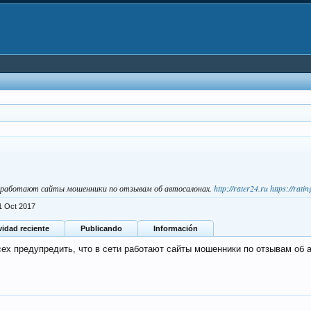
ти работают сайты мошенники по отзывам об автосалонах.
http://rater24.ru
https://rati
1 Oct 2017
vidad reciente
Publicando
Información
сех предупредить, что в сети работают сайты мошенники по отзывам об 