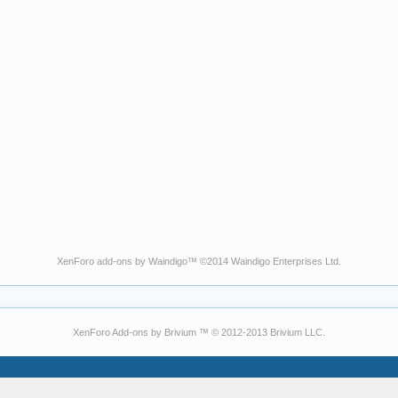
XenForo add-ons by Waindigo
™ ©2014
Waindigo Enterprises Ltd
.
XenForo Add-ons by Brivium ™ © 2012-2013 Brivium LLC.