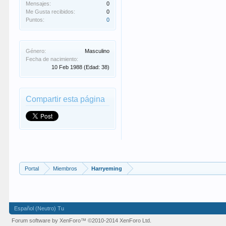
Mensajes:
0
Me Gusta recibidos:
0
Puntos:
0
Género:
Masculino
Fecha de nacimiento:
10 Feb 1988
(Edad: 38)
Compartir esta página
Portal
Miembros
Harryeming
Español (Neutro) Tu
Forum software by XenForo™
©2010-2014 XenForo Ltd.