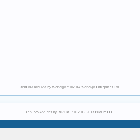
XenForo add-ons by Waindigo
™ ©2014
Waindigo Enterprises Ltd
.
XenForo Add-ons by Brivium ™ © 2012-2013 Brivium LLC.