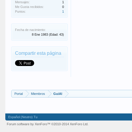
Mensajes:
1
Me Gusta recibidos:
0
Puntos:
1
Fecha de nacimiento:
8 Ene 1983
(Edad: 43)
Compartir esta página
Portal
Miembros
GuiAl
Español (Neutro) Tu
Forum software by XenForo™
©2010-2014 XenForo Ltd.