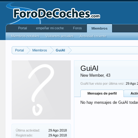
Portal
empeñar mi coche
Foros
Miembros
Miembros notables
Visitantes actuales
Actividad reciente
Portal
Miembros
GuiAl
GuiAl
New Member
, 43
GuiAl fue visto por última vez:
29 Ago 
Mensajes de perfil
Acti
No hay mensajes de GuiAl toda
Última actividad:
29 Ago 2018
Registrado:
29 Ago 2018