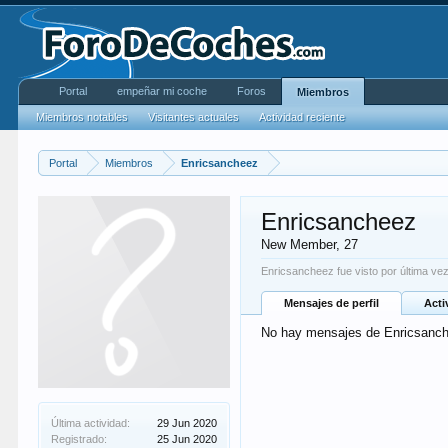
Portal
empeñar mi coche
Foros
Miembros
Miembros notables
Visitantes actuales
Actividad reciente
Portal
Miembros
Enricsancheez
Enricsancheez
New Member
, 27
Enricsancheez fue visto por última vez
Mensajes de perfil
Acti
No hay mensajes de Enricsanch
Última actividad:
29 Jun 2020
Registrado:
25 Jun 2020