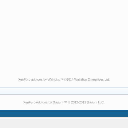
XenForo add-ons by Waindigo
™ ©2014
Waindigo Enterprises Ltd
.
XenForo Add-ons by Brivium ™ © 2012-2013 Brivium LLC.