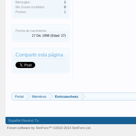
Mensajes:
1
Me Gusta recibidos:
0
Puntos:
1
Fecha de nacimiento:
17 Dic 1998
(Edad: 27)
Compartir esta página
Portal
Miembros
Enricsancheez
Español (Neutro) Tu
Forum software by XenForo™
©2010-2014 XenForo Ltd.