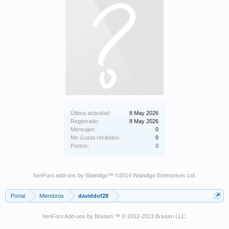
Última actividad:
8 May 2026
Registrado:
8 May 2026
Mensajes:
0
Me Gusta recibidos:
0
Puntos:
0
XenForo add-ons by Waindigo
™ ©2014
Waindigo Enterprises Ltd
.
Portal
Miembros
daviddof28
XenForo Add-ons by Brivium ™ © 2012-2013 Brivium LLC.