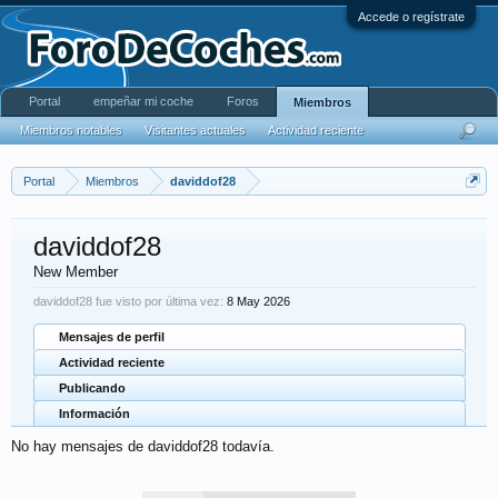
Accede o regístrate
Portal
empeñar mi coche
Foros
Miembros
Miembros notables
Visitantes actuales
Actividad reciente
Portal
Miembros
daviddof28
daviddof28
New Member
daviddof28 fue visto por última vez:
8 May 2026
Mensajes de perfil
Actividad reciente
Publicando
Información
No hay mensajes de daviddof28 todavía.