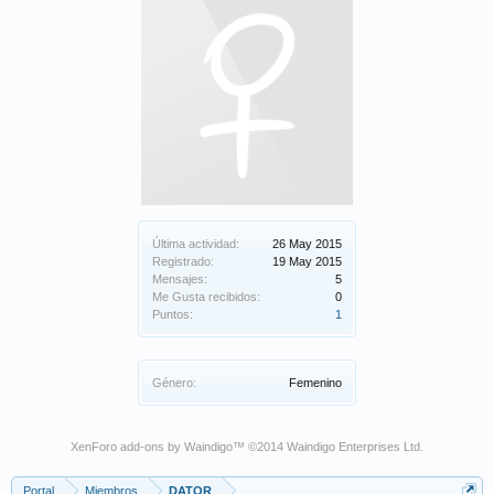
Última actividad:
26 May 2015
Registrado:
19 May 2015
Mensajes:
5
Me Gusta recibidos:
0
Puntos:
1
Género:
Femenino
XenForo add-ons by Waindigo
™ ©2014
Waindigo Enterprises Ltd
.
Portal
Miembros
DATOR