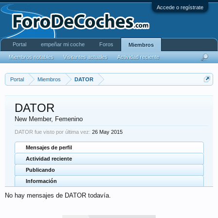
Accede o regístrate
Portal
empeñar mi coche
Foros
Miembros
Miembros notables
Visitantes actuales
Actividad reciente
Portal
Miembros
DATOR
DATOR
New Member
, Femenino
DATOR fue visto por última vez:
26 May 2015
Mensajes de perfil
Actividad reciente
Publicando
Información
No hay mensajes de DATOR todavía.