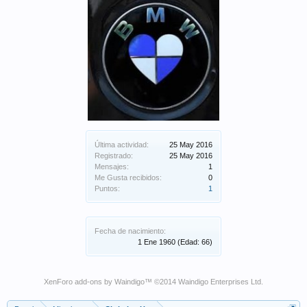
Última actividad:
25 May 2016
Registrado:
25 May 2016
Mensajes:
1
Me Gusta recibidos:
0
Puntos:
1
Fecha de nacimiento:
1 Ene 1960
(Edad: 66)
XenForo add-ons by Waindigo
™ ©2014
Waindigo Enterprises Ltd
.