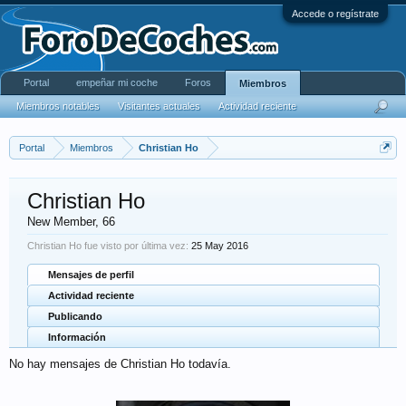
Accede o regístrate
Portal
empeñar mi coche
Foros
Miembros
Miembros notables
Visitantes actuales
Actividad reciente
Portal
Miembros
Christian Ho
Christian Ho
New Member
, 66
Christian Ho fue visto por última vez:
25 May 2016
Mensajes de perfil
Actividad reciente
Publicando
Información
No hay mensajes de Christian Ho todavía.