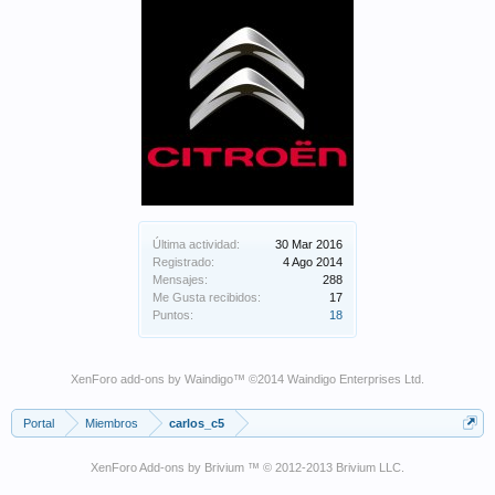
Última actividad:
30 Mar 2016
Registrado:
4 Ago 2014
Mensajes:
288
Me Gusta recibidos:
17
Puntos:
18
XenForo add-ons by Waindigo
™ ©2014
Waindigo Enterprises Ltd
.
Portal
Miembros
carlos_c5
XenForo Add-ons by Brivium ™ © 2012-2013 Brivium LLC.