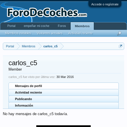
Accede o regístrate
Portal
empeñar mi coche
Foros
Miembros
Miembros notables
Visitantes actuales
Actividad reciente
Portal
Miembros
carlos_c5
carlos_c5
Member
carlos_c5 fue visto por última vez:
30 Mar 2016
Mensajes de perfil
Actividad reciente
Publicando
Información
No hay mensajes de carlos_c5 todavía.