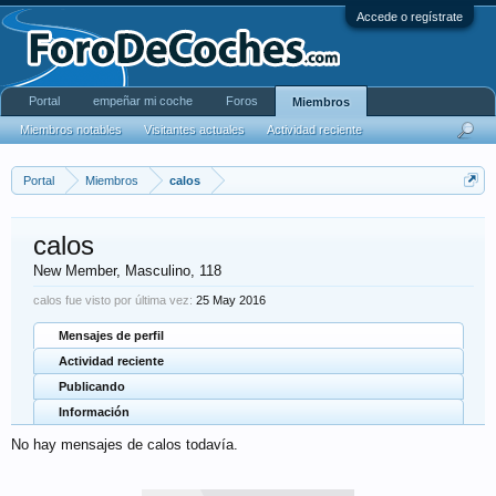
Accede o regístrate
Portal
empeñar mi coche
Foros
Miembros
Miembros notables
Visitantes actuales
Actividad reciente
Portal
Miembros
calos
calos
New Member
, Masculino, 118
calos fue visto por última vez:
25 May 2016
Mensajes de perfil
Actividad reciente
Publicando
Información
No hay mensajes de calos todavía.