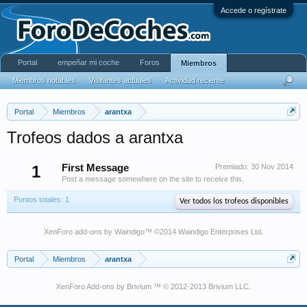
Accede o regístrate
Portal
empeñar mi coche
Foros
Miembros
Miembros notables
Visitantes actuales
Actividad reciente
Portal
Miembros
arantxa
Trofeos dados a arantxa
1
First Message
Premiado:
30 Nov 2014
Post a message somewhere on the site to receive this.
Puntos totales: 1
Ver todos los trofeos disponibles
XenForo add-ons by Waindigo
™ ©2014
Waindigo Enterprises Ltd
.
Portal
Miembros
arantxa
XenForo Add-ons by Brivium ™ © 2012-2013 Brivium LLC.