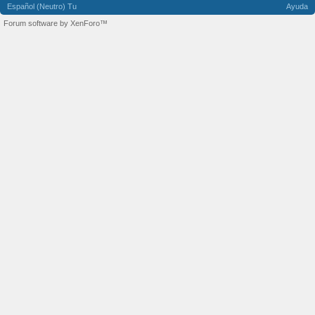
Español (Neutro) Tu
Ayuda
Forum software by XenForo™