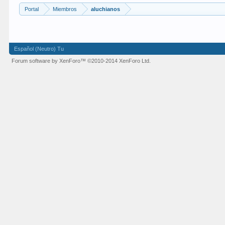
Portal
Miembros
aluchianos
Español (Neutro) Tu
Forum software by XenForo™
©2010-2014 XenForo Ltd.