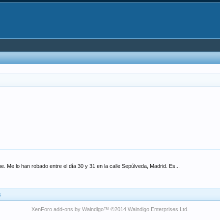
e. Me lo han robado entre el día 30 y 31 en la calle Sepúlveda, Madrid. Es...
s
XenForo add-ons by Waindigo
™ ©2014
Waindigo Enterprises Ltd
.