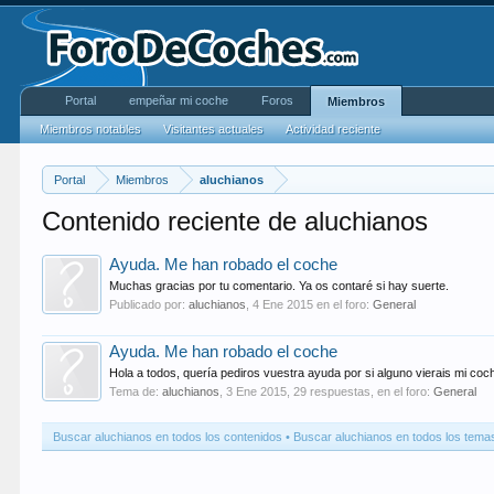
Portal
empeñar mi coche
Foros
Miembros
Miembros notables
Visitantes actuales
Actividad reciente
Portal
Miembros
aluchianos
Contenido reciente de aluchianos
Ayuda. Me han robado el coche
Muchas gracias por tu comentario. Ya os contaré si hay suerte.
Publicado por:
aluchianos
,
4 Ene 2015
en el foro:
General
Ayuda. Me han robado el coche
Hola a todos, quería pediros vuestra ayuda por si alguno vierais mi coch
Tema de:
aluchianos
,
3 Ene 2015
, 29 respuestas, en el foro:
General
Buscar aluchianos en todos los contenidos
Buscar aluchianos en todos los tema