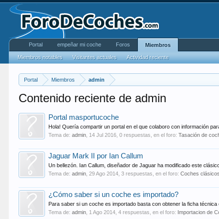
Portal
empeñar mi coche
Foros
Miembros
Miembros notables
Visitantes actuales
Actividad reciente
Portal
Miembros
admin
Contenido reciente de admin
Portal masportucoche
Hola! Quería compartir un portal en el que colaboro con información pa
Tema de:
admin
,
14 Jul 2016
, 0 respuestas, en el foro:
Tasación de coc
Jaguar Mark II por Ian Callum
Un bellezón. Ian Callum, diseñador de Jaguar ha modificado este clásico
Tema de:
admin
,
29 Ago 2014
, 3 respuestas, en el foro:
Coches clásico
¿Cómo saber si un coche es importado?
Para saber si un coche es importado basta con obtener la ficha técnica 
Tema de:
admin
,
1 Ago 2014
, 4 respuestas, en el foro:
Importacion de 