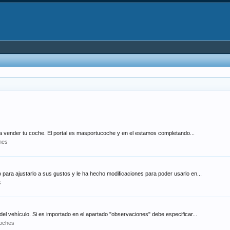
ra vender tu coche. El portal es masportucoche y en el estamos completando...
hes
 para ajustarlo a sus gustos y le ha hecho modificaciones para poder usarlo en...
s
del vehículo. Si es importado en el apartado "observaciones" debe especificar...
Coches