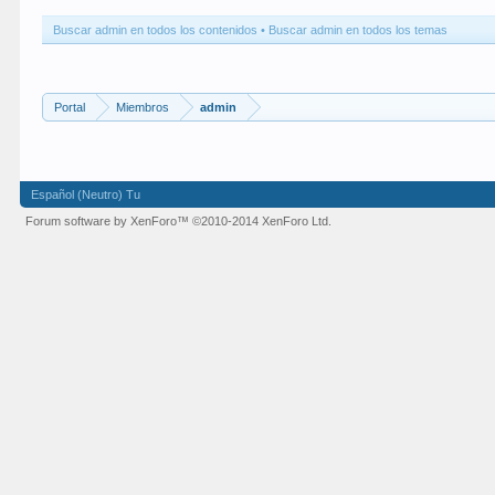
Buscar admin en todos los contenidos
Buscar admin en todos los temas
Portal
Miembros
admin
Español (Neutro) Tu
Forum software by XenForo™
©2010-2014 XenForo Ltd.