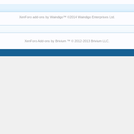
XenForo add-ons by Waindigo
™ ©2014
Waindigo Enterprises Ltd
.
XenForo Add-ons by Brivium ™ © 2012-2013 Brivium LLC.