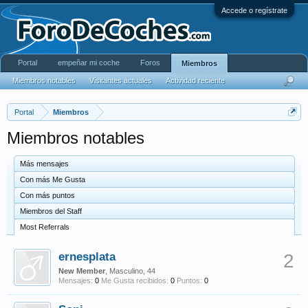
Accede o regístrate
Portal
empeñar mi coche
Foros
Miembros
Miembros notables
Visitantes actuales
Actividad reciente
Portal
Miembros
Miembros notables
Más mensajes
Con más Me Gusta
Con más puntos
Miembros del Staff
Most Referrals
ernesplata
2
New Member
, Masculino, 44
Mensajes:
0
Me Gusta recibidos:
0
Puntos:
0