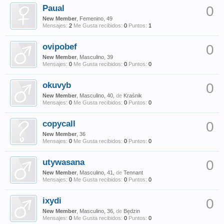
Paual
0
New Member
, Femenino, 49
Mensajes:
2
Me Gusta recibidos:
0
Puntos:
1
ovipobef
0
New Member
, Masculino, 39
Mensajes:
0
Me Gusta recibidos:
0
Puntos:
0
okuvyb
0
New Member
, Masculino, 40,
de
Kraśnik
Mensajes:
0
Me Gusta recibidos:
0
Puntos:
0
copycall
0
New Member
, 36
Mensajes:
0
Me Gusta recibidos:
0
Puntos:
0
utywasana
0
New Member
, Masculino, 41,
de
Tennant
Mensajes:
0
Me Gusta recibidos:
0
Puntos:
0
ixydi
0
New Member
, Masculino, 36,
de
Będzin
Mensajes:
0
Me Gusta recibidos:
0
Puntos:
0