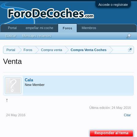
Accede o regístrate
Portal
empeñar mi coche
Miembros
Foros
Buscar
Mensajes recientes
Portal
Foros
Compra venta
Compra Venta Coches
Venta
Cala
New Member
!
Última edición:
24 May 2016
24 May 2016
Citar
Responder al tema