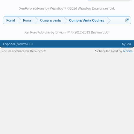
XenForo add-ons by Waindigo
™ ©2014
Waindigo Enterprises Ltd
.
Portal
Foros
Compra venta
Compra Venta Coches
XenForo Add-ons by Brivium ™ © 2012-2013 Brivium LLC.
Español (Neutro) Tu
Ayuda
Forum software by XenForo™
Scheduled Post by
Nobita