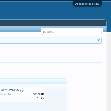
Accede o regístrate
170823-WA0002.jpg
de archivo:
180,3 KB
1.145