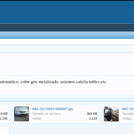
utomático, color gris metalizado, asientos calefactables,etc.
IMG-20170823-WA0007.jpg
IMG-20
,8 KB
Tamaño de archivo:
364 KB
Tamaño 
1.155
Visitas:
1.124
Visitas: