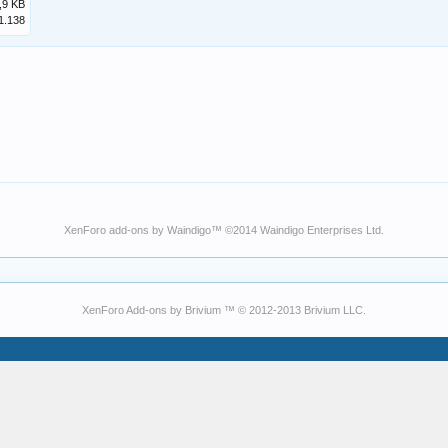
,9 KB
1.138
XenForo add-ons by Waindigo
™ ©2014
Waindigo Enterprises Ltd
.
XenForo Add-ons by Brivium ™ © 2012-2013 Brivium LLC.