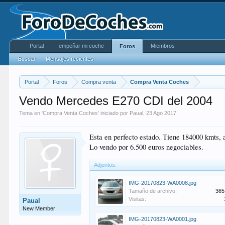
Portal
empeñar mi coche
Miembros
Foros
Buscar
Mensajes recientes
Portal
Foros
Compra venta
Compra Venta Coches
Vendo Mercedes E270 CDI del 2004
Tema en '
Compra Venta Coches
' iniciado por
Paual
,
23 Ago 2017
.
Esta en perfecto estado. Tiene 184000 kmts, a
Lo vendo por 6.500 euros negociables.
Adjuntos:
IMG-20170823-WA0008.jpg
Tamaño de archivo:
365
Visitas:
Paual
New Member
IMG-20170823-WA0001.jpg