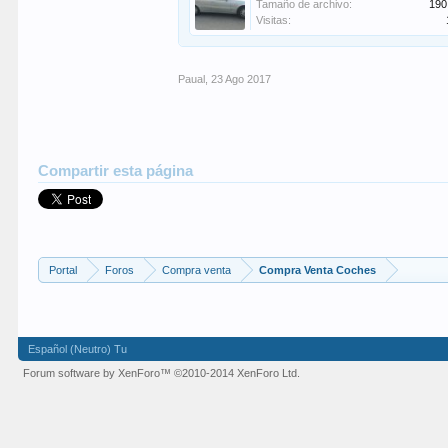
Tamaño de archivo:
190
Visitas:
Paual
,
23 Ago 2017
Compartir esta página
Portal
Foros
Compra venta
Compra Venta Coches
Español (Neutro) Tu
Forum software by XenForo™
©2010-2014 XenForo Ltd.