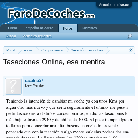
Accede o regístrate
Portal
empeñar mi coche
Miembros
Foros
Buscar
Mensajes recientes
Portal
Foros
Compra venta
Tasación de coches
Tasaciones Online, esa mentira
racalna57
New Member
Teniendo la intención de cambiar mi coche ya con unos Kms por
algún otro más nuevo y que sería seguramente el último, me puse a
pedir tasaciones a distintos concesionarios, en dichas tasaciones lo
más bajo estuvo en 2940 y de ahí hasta 4000. Al poco tiempo alguien
te llama para concertar una cita, buscas un coche interesante
pensando que con la tasación o algo menos calculas,podras dar una
entrada decente. Lo llevas claro, los 3200 se quedan en 1100