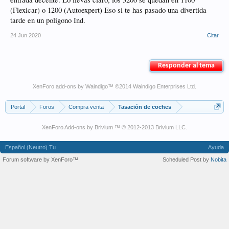
(Flexicar) o 1200 (Autoexpert) Eso si te has pasado una divertida
tarde en un polígono Ind.
24 Jun 2020
Citar
Responder al tema
XenForo add-ons by Waindigo
™ ©2014
Waindigo Enterprises Ltd
.
Portal
Foros
Compra venta
Tasación de coches
XenForo Add-ons by Brivium ™ © 2012-2013 Brivium LLC.
Español (Neutro) Tu
Ayuda
Forum software by XenForo™
Scheduled Post by
Nobita