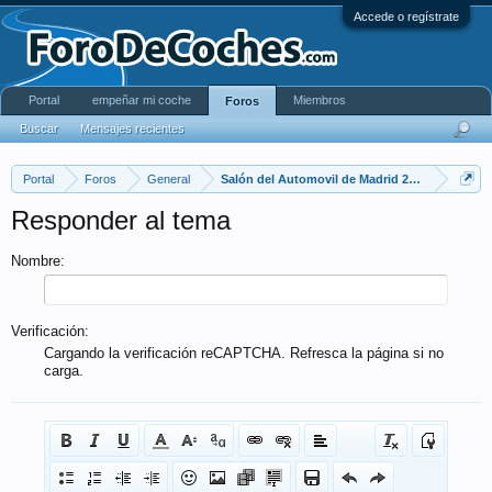
Accede o regístrate
Portal
empeñar mi coche
Miembros
Foros
Buscar
Mensajes recientes
Portal
Foros
General
Salón del Automovil de Madrid 2014
Responder al tema
Nombre:
Verificación:
Cargando la verificación reCAPTCHA. Refresca la página si no
carga.