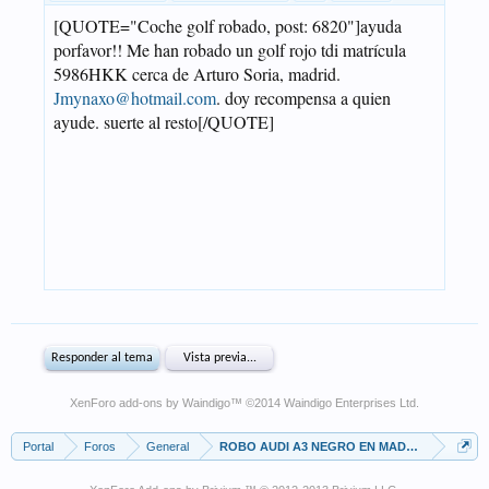
XenForo add-ons by Waindigo
™ ©2014
Waindigo Enterprises Ltd
.
Portal
Foros
General
ROBO AUDI A3 NEGRO EN MADRID