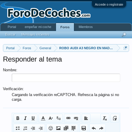
Accede o regístrate
Portal
empeñar mi coche
Miembros
Foros
Buscar
Mensajes recientes
Portal
Foros
General
ROBO AUDI A3 NEGRO EN MADRID
Responder al tema
Nombre:
Verificación:
Cargando la verificación reCAPTCHA. Refresca la página si no
carga.