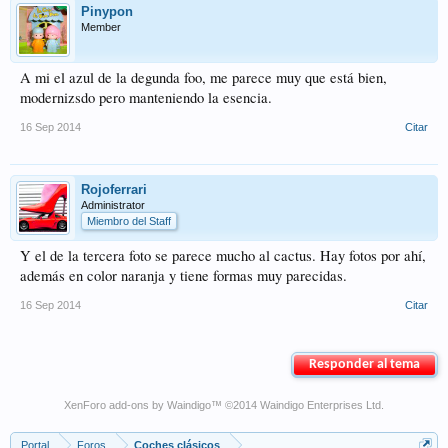
Pinypon
Member
A mi el azul de la degunda foo, me parece muy que está bien,
modernizsdo pero manteniendo la esencia.
16 Sep 2014
Citar
Rojoferrari
Administrator
Miembro del Staff
Y el de la tercera foto se parece mucho al cactus. Hay fotos por ahí,
además en color naranja y tiene formas muy parecidas.
16 Sep 2014
Citar
Responder al tema
XenForo add-ons by Waindigo
™ ©2014
Waindigo Enterprises Ltd
.
Portal
Foros
Coches clásicos