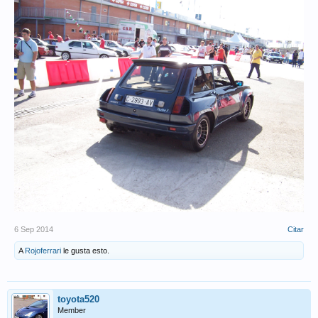
6 Sep 2014
Citar
A
Rojoferrari
le gusta esto.
toyota520
Member