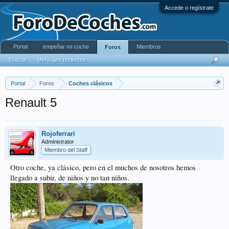
Accede o regístrate
Portal
empeñar mi coche
Miembros
Foros
Buscar
Mensajes recientes
Portal
Foros
Coches clásicos
Renault 5
Rojoferrari
Administrator
Miembro del Staff
Otro coche, ya clásico, pero en el muchos de nosotros hemos
llegado a subir, de niños y no tan niños.