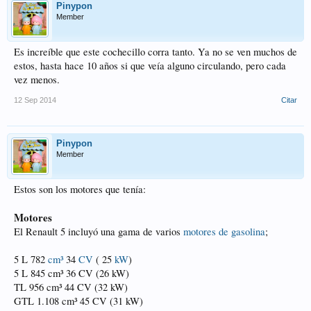
Pinypon
Member
Es increíble que este cochecillo corra tanto. Ya no se ven muchos de
estos, hasta hace 10 años si que veía alguno circulando, pero cada
vez menos.
12 Sep 2014
Citar
Pinypon
Member
Estos son los motores que tenía:
Motores
El Renault 5 incluyó una gama de varios
motores de gasolina
;
5 L 782
cm³
34
CV
( 25
kW
)
5 L 845 cm³ 36 CV (26 kW)
TL 956 cm³ 44 CV (32 kW)
GTL 1.108 cm³ 45 CV (31 kW)