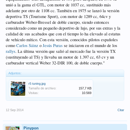
unió a la gama el GTL, con motor de 1037 cc, sustituido más
adelante por otro de 1108 cc. También en 1975 se lanzó la versión
deportiva TS (Tourisme Sport), con motor de 1289 cc, 64cv y
carburador Weber-Bressel de doble cuerpo, siendo entonces
considerado como un pequeño deportivo de lujo, por sus extras y la
calidad de sus acabados que con el tiempo lo ha elevado al estatus
de vehículo mítico. Con esta versión, conocidos pilotos españoles
como
Carlos Sáinz
o
Jesús Puras
se iniciaron en el mundo de los
rallys
. La última versión que salió al mercado fue la versión TX
(sustituyendo al TS) y llevaba un motor de 1.397 cc, 63 cv y un
carburador vertical Weber 32-DIR 100, de doble cuerpo."
Adjuntos:
r5 tuning.jpg
Tamaño de archivo:
157,7 KB
Visitas:
10.569
12 Sep 2014
Citar
Pinypon