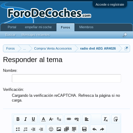
Accede o regístrate
Portal
empeñar mi coche
Miembros
Foros
Buscar
Mensajes recientes
Foros
...
Compra Venta Accesorios
radio dvd AEG AR4026
Responder al tema
Nombre:
Verificación:
Cargando la verificación reCAPTCHA. Refresca la página si no
carga.