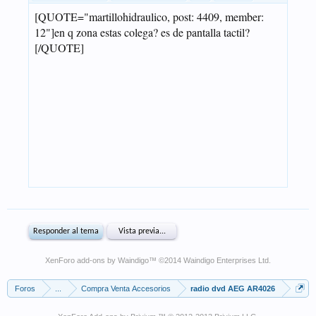
XenForo add-ons by Waindigo
™ ©2014
Waindigo Enterprises Ltd
.
Foros
...
Compra Venta Accesorios
radio dvd AEG AR4026