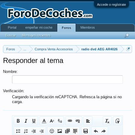
Accede o regístrate
Portal
empeñar mi coche
Miembros
Foros
Buscar
Mensajes recientes
Foros
...
Compra Venta Accesorios
radio dvd AEG AR4026
Responder al tema
Nombre:
Verificación:
Cargando la verificación reCAPTCHA. Refresca la página si no
carga.