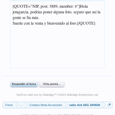
XenForo add-ons by Waindigo
™ ©2014
Waindigo Enterprises Ltd
.
Foros
...
Compra Venta Accesorios
radio dvd AEG AR4026