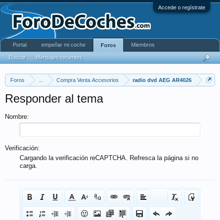
Accede o regístrate
Portal
empeñar mi coche
Miembros
Foros
Buscar
Mensajes recientes
Foros
...
Compra Venta Accesorios
radio dvd AEG AR4026
Responder al tema
Nombre:
Verificación:
Cargando la verificación reCAPTCHA. Refresca la página si no
carga.