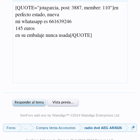
XenForo add-ons by Waindigo
™ ©2014
Waindigo Enterprises Ltd
.
Foros
...
Compra Venta Accesorios
radio dvd AEG AR4026