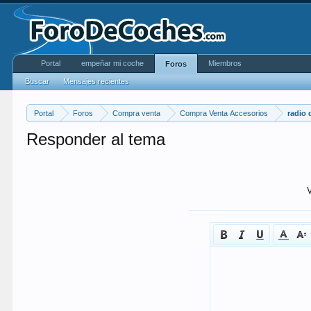
Portal
empeñar mi coche
Miembros
Foros
Buscar
Mensajes recientes
Portal
Foros
Compra venta
Compra Venta Accesorios
radio
Responder al tema
V