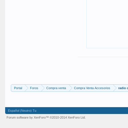
Portal
Foros
Compra venta
Compra Venta Accesorios
radio
Español (Neutro) Tu
Forum software by XenForo™
©2010-2014 XenForo Ltd.