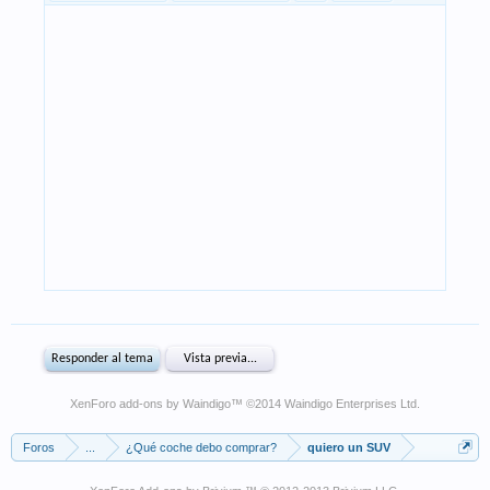
XenForo add-ons by Waindigo
™ ©2014
Waindigo Enterprises Ltd
.
Foros
...
¿Qué coche debo comprar?
quiero un SUV