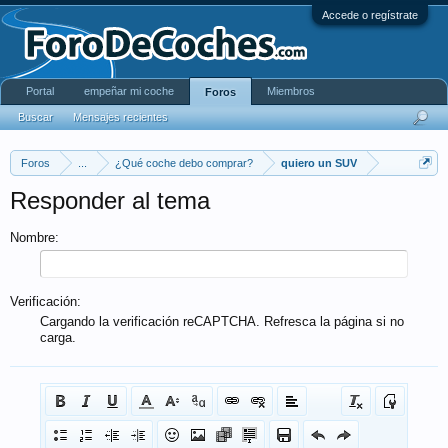
Accede o regístrate
Portal
empeñar mi coche
Miembros
Foros
Buscar
Mensajes recientes
Foros
...
¿Qué coche debo comprar?
quiero un SUV
Responder al tema
Nombre:
Verificación:
Cargando la verificación reCAPTCHA. Refresca la página si no
carga.