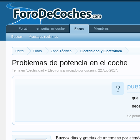
Portal
empeñar mi coche
Miembros
Foros
Buscar
Mensajes recientes
Portal
Foros
Zona Técnica
Electricidad y Electrónica
Problemas de potencia en el coche
Tema en '
Electricidad y Electrónica
' iniciado por
oscarini
,
22 Ago 2017
.
?
pued
que 
nece
Se permi
Buenos dias y gracias de antemano por aten