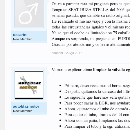
Os va a parecer rara mi pregunta pero es que
Tengo un SEAT IBIZA STELLA del 2005 que comp
semana pasada, que cambie su radio original
He realizado el mismo viaje y con la misma 
todas las circustancias iguales y el mismo re
Ya se que el coche es limitado con 75 caball
oscarini
Aunque os sorprenda, mi pregunta es:
New Member
Gracias por atenderme y os leere atentamente
oscarini
,
22 Ago 2017
limpiar la válvula e
Vamos a explicar cómo
Primero, desconectamos el borne negati
Después, quitamos la carcasa del filtr
Lo siguiente que haremos será quitar e
Para poder sacar la EGR, nos ayudarem
autoblazmotor
Ahora, quitaremos el tubo de entrada d
New Member
Para quitar el tubo, tiramos del él con
Ahora con un paño, limpiamos las dos
Para limpiar el tubo y la egr, utiliz