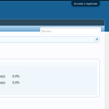
Accede o regístrate
o(s)
0,0%
o(s)
0,0%