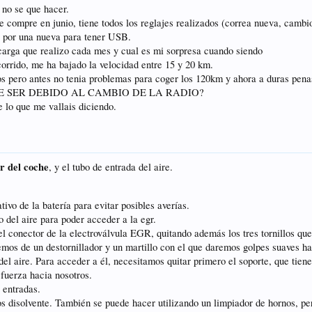
 no se que hacer.
re en junio, tiene todos los reglajes realizados (correa nueva, cambios d
, por una nueva para tener USB.
carga que realizo cada mes y cual es mi sorpresa cuando siendo
corrido, me ha bajado la velocidad entre 15 y 20 km.
os pero antes no tenia problemas para coger los 120km y ahora a duras pena
 PUEDE SER DEBIDO AL CAMBIO DE LA RADIO?
 lo que me vallais diciendo.
gr del coche
, y el tubo de entrada del aire.
vo de la batería para evitar posibles averías.
o del aire para poder acceder a la egr.
l conector de la electroválvula EGR, quitando además los tres tornillos que
os de un destornillador y un martillo con el que daremos golpes suaves ha
el aire. Para acceder a él, necesitamos quitar primero el soporte, que tiene 
 fuerza hacia nosotros.
 entradas.
amos disolvente. También se puede hacer utilizando un limpiador de hornos, p