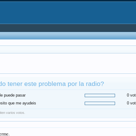
o tener este problema por la radio?
le puede pasar
0 vot
sito que me ayudeis
0 vot
ten varios votos.
derme.