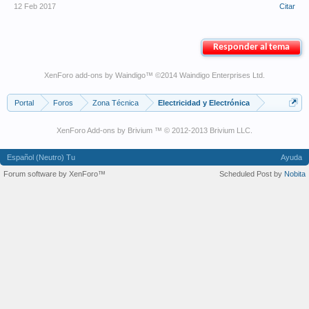
12 Feb 2017
Citar
Responder al tema
XenForo add-ons by Waindigo
™ ©2014
Waindigo Enterprises Ltd
.
Portal
Foros
Zona Técnica
Electricidad y Electrónica
XenForo Add-ons by Brivium ™ © 2012-2013 Brivium LLC.
Español (Neutro) Tu
Ayuda
Forum software by XenForo™
Scheduled Post by
Nobita