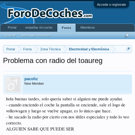
Accede o regístrate
Portal
empeñar mi coche
Miembros
Foros
Buscar
Mensajes recientes
Portal
Foros
Zona Técnica
Electricidad y Electrónica
Problema con radio del toaureg
pacohz
New Member
hola buenas tardes, solo quería saber si alguien me puede ayudar.
- cuando enciendo el coche la pantalla se enciende, sale el logo de
volkswagen y luego se vuelve apagar, es lo único que hace.
- he sacado la radio por cierto con nos útiles especiales y todo lo veo
correcto.
ALGUIEN SABE QUE PUEDE SER