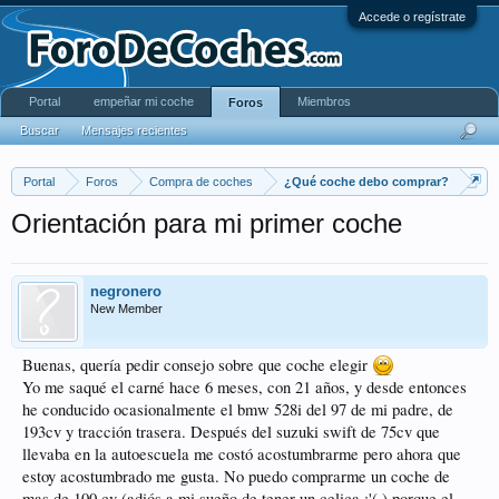
Accede o regístrate
Portal
empeñar mi coche
Miembros
Foros
Buscar
Mensajes recientes
Portal
Foros
Compra de coches
¿Qué coche debo comprar?
Orientación para mi primer coche
negronero
New Member
Buenas, quería pedir consejo sobre que coche elegir
Yo me saqué el carné hace 6 meses, con 21 años, y desde entonces
he conducido ocasionalmente el bmw 528i del 97 de mi padre, de
193cv y tracción trasera. Después del suzuki swift de 75cv que
llevaba en la autoescuela me costó acostumbrarme pero ahora que
estoy acostumbrado me gusta. No puedo comprarme un coche de
mas de 100 cv (adiós a mi sueño de tener un celica :'( ) porque el