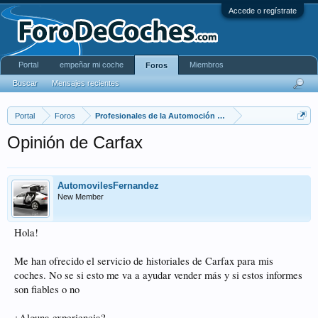
Accede o regístrate
Portal
empeñar mi coche
Miembros
Foros
Buscar
Mensajes recientes
Portal
Foros
Profesionales de la Automoción - motorPro
Opinión de Carfax
AutomovilesFernandez
New Member
Hola!
Me han ofrecido el servicio de historiales de Carfax para mis
coches. No se si esto me va a ayudar vender más y si estos informes
son fiables o no
¿Alguna experiencia?