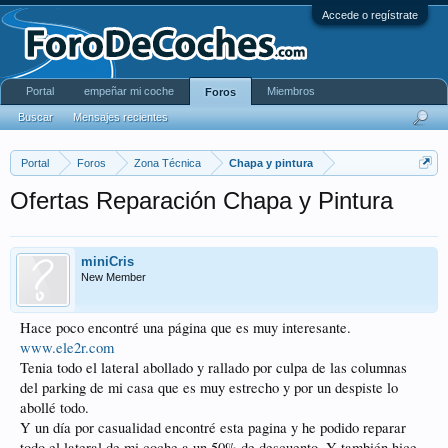
Accede o regístrate
Portal
empeñar mi coche
Miembros
Foros
Buscar
Mensajes recientes
Portal
Foros
Zona Técnica
Chapa y pintura
Ofertas Reparación Chapa y Pintura
miniCris
New Member
Hace poco encontré una página que es muy interesante.
www.ele2r.com
Tenia todo el lateral abollado y rallado por culpa de las columnas
del parking de mi casa que es muy estrecho y por un despiste lo
abollé todo.
Y un día por casualidad encontré esta pagina y he podido reparar
todo el lateral de mi coche a un 50% de descuento. Y también hice