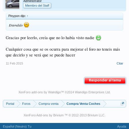
Administrator
Miembro del Staff
Pinypon dijo:
↑
Entendido
Gracias por leerlo, creía que no lo había visto nadie
Cualquier cosa que se os ocurra para mejorar el foro no teneis más
que decirlo y se verá que se puede hacer
11 Feb 2015
Citar
Responder al tema
XenForo add-ons by Waindigo
™ ©2014
Waindigo Enterprises Ltd
.
Portal
Foros
Compra venta
Compra Venta Coches
XenForo Add-ons by Brivium ™ © 2012-2013 Brivium LLC.
Español (Neutro) Tu
Ayuda