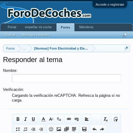
Accede o regístrate
Portal
empeñar mi coche
Miembros
Foros
Buscar
Mensajes recientes
Foros
...
[Normas] Foro Electricidad y Electronica
Responder al tema
Nombre:
Verificación:
Cargando la verificación reCAPTCHA. Refresca la página si no
carga.