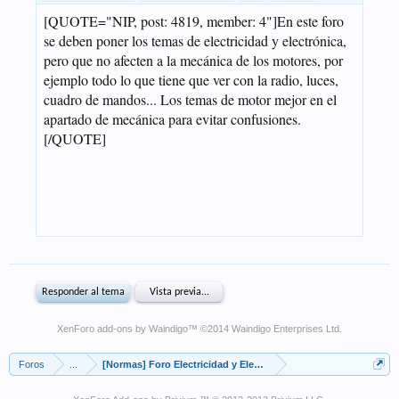
XenForo add-ons by Waindigo
™ ©2014
Waindigo Enterprises Ltd
.
Foros
...
[Normas] Foro Electricidad y Electronica