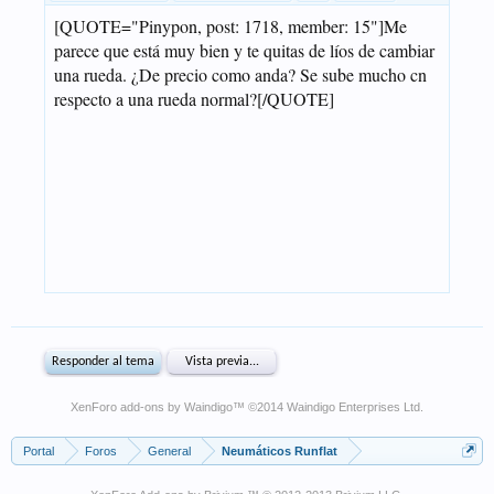
XenForo add-ons by Waindigo
™ ©2014
Waindigo Enterprises Ltd
.
Portal
Foros
General
Neumáticos Runflat