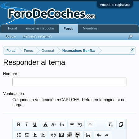
Accede o regístrate
Portal
empeñar mi coche
Miembros
Foros
Buscar
Mensajes recientes
Portal
Foros
General
Neumáticos Runflat
Responder al tema
Nombre:
Verificación:
Cargando la verificación reCAPTCHA. Refresca la página si no
carga.