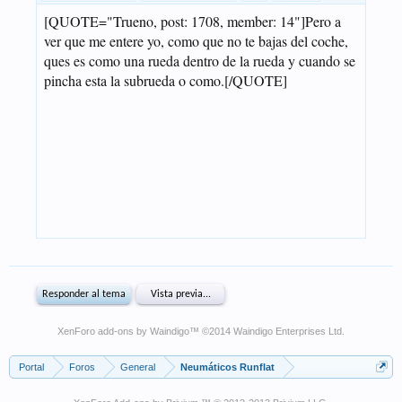
XenForo add-ons by Waindigo
™ ©2014
Waindigo Enterprises Ltd
.
Portal
Foros
General
Neumáticos Runflat