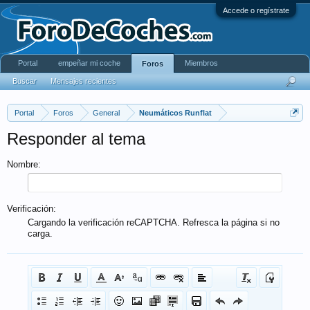
Accede o regístrate
Portal
empeñar mi coche
Miembros
Foros
Buscar
Mensajes recientes
Portal
Foros
General
Neumáticos Runflat
Responder al tema
Nombre:
Verificación:
Cargando la verificación reCAPTCHA. Refresca la página si no
carga.