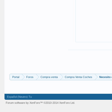
Portal
Foros
Compra venta
Compra Venta Coches
Necesito 
Español (Neutro) Tu
Forum software by XenForo™
©2010-2014 XenForo Ltd.