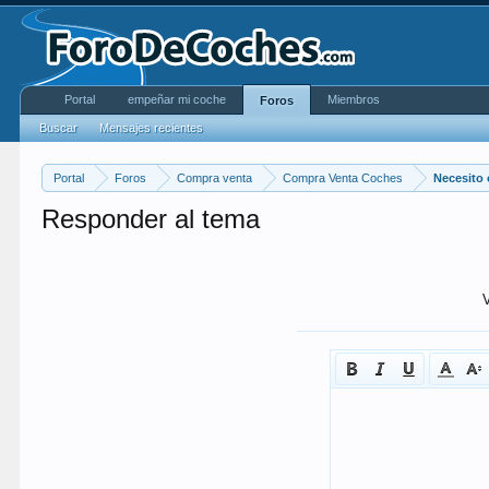
Portal
empeñar mi coche
Miembros
Foros
Buscar
Mensajes recientes
Portal
Foros
Compra venta
Compra Venta Coches
Necesito 
Responder al tema
V