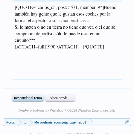
XenForo add-ons by Waindigo
™ ©2014
Waindigo Enterprises Ltd
.
Foros
...
Me podríais aconsejar qué hago?