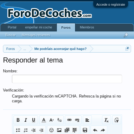
Accede o regístrate
Portal
empeñar mi coche
Miembros
Foros
Buscar
Mensajes recientes
Foros
...
Me podríais aconsejar qué hago?
Responder al tema
Nombre:
Verificación:
Cargando la verificación reCAPTCHA. Refresca la página si no
carga.