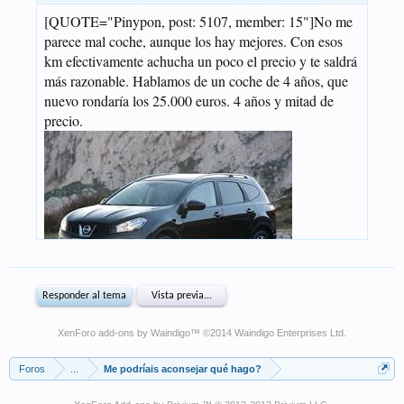
XenForo add-ons by Waindigo
™ ©2014
Waindigo Enterprises Ltd
.
Foros
...
Me podríais aconsejar qué hago?