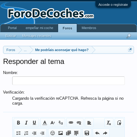
Accede o regístrate
Portal
empeñar mi coche
Miembros
Foros
Buscar
Mensajes recientes
Foros
...
Me podríais aconsejar qué hago?
Responder al tema
Nombre:
Verificación:
Cargando la verificación reCAPTCHA. Refresca la página si no
carga.