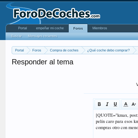
Portal
empeñar mi coche
Miembros
Foros
Buscar
Mensajes recientes
Portal
Foros
Compra de coches
¿Qué coche debo comprar?
Responder al tema
V