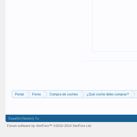
Portal
Foros
Compra de coches
¿Qué coche debo comprar?
Español (Neutro) Tu
Forum software by XenForo™
©2010-2014 XenForo Ltd.