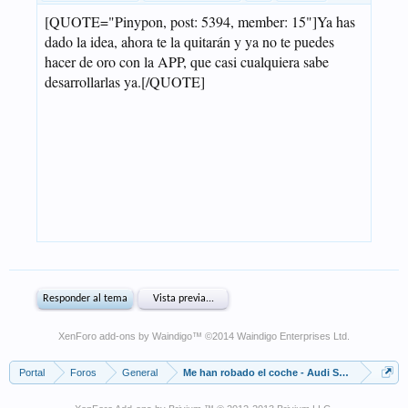
XenForo add-ons by Waindigo
™ ©2014
Waindigo Enterprises Ltd
.
Portal
Foros
General
Me han robado el coche - Audi S3 negro - 38