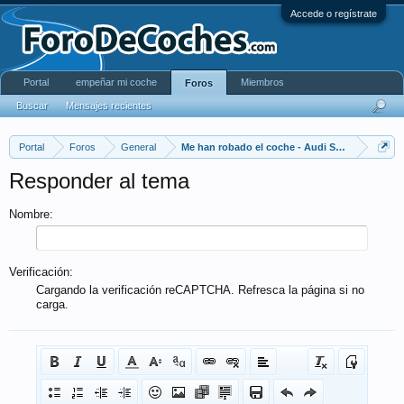
Accede o regístrate
Portal
empeñar mi coche
Miembros
Foros
Buscar
Mensajes recientes
Portal
Foros
General
Me han robado el coche - Audi S3 negro - 38
Responder al tema
Nombre:
Verificación:
Cargando la verificación reCAPTCHA. Refresca la página si no
carga.